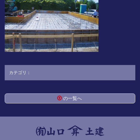
カテゴリ：
の一覧へ
コ
ペ
ン
ー
テ
ジ
ン
の
ツ
先
本
頭