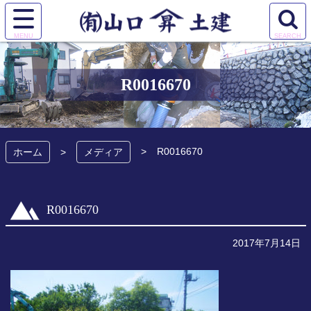
コ
ン
サ
検
テ
有限会社 山口土
イ
索
ン
ト
エ
ツ
建
メ
リ
本
R0016670
ニ
ア
文
ュ
を
へ
ー
開
ス
を
く
キ
R0016670
開
ホーム
メディア
ッ
く
プ
R0016670
2017年7月14日