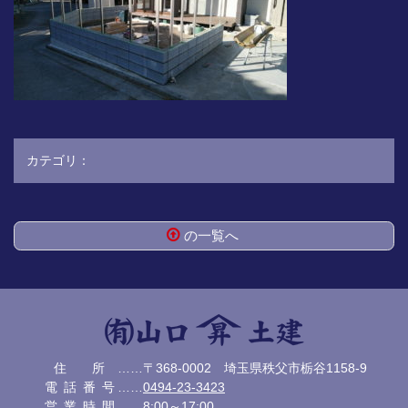
カテゴリ：
の一覧へ
コ
ペ
ン
ー
テ
ジ
ン
の
ツ
先
本
頭
有限会社 山口土
住所
……〒368-0002 埼玉県秩父市栃谷1158-9
文
へ
電話番号
……
0494-23-3423
の
戻
建
営業時間
……8:00～17:00