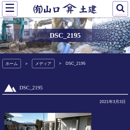
コ
ン
サ
検
テ
有限会社 山口土
イ
索
ン
ト
エ
ツ
建
メ
リ
本
DSC_2195
ニ
ア
文
ュ
を
へ
ー
開
ス
を
く
キ
DSC_2195
開
ホーム
メディア
ッ
く
プ
DSC_2195
2021年3月3日