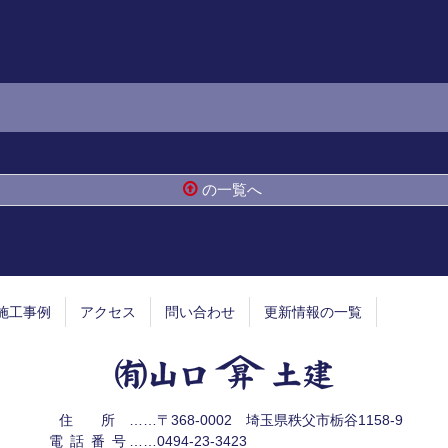
の一覧へ
施工事例
アクセス
問い合わせ
更新情報の一覧
有限会社 山
住所
……〒368-0002 埼玉県秩父市栃谷1158-9
電話番号
……
0494-23-3423