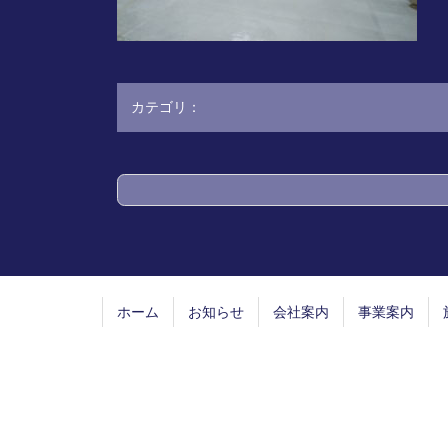
カテゴリ：
コ
ペ
ン
ー
テ
ジ
ン
の
ツ
先
ホーム
お知らせ
会社案内
事業案内
本
頭
文
へ
の
戻
先
る
頭
へ
戻