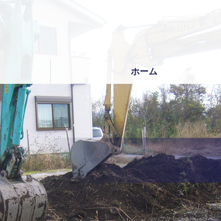
コ
ン
テ
ン
ツ
本
文
ホーム
へ
ス
キ
ッ
プ