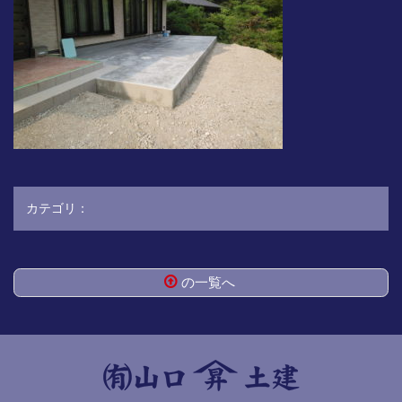
カテゴリ：
の一覧へ
コ
ペ
ン
ー
テ
ジ
ン
の
ツ
先
本
頭