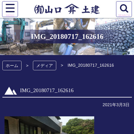
コ
ン
サ
検
テ
有限会社 山口土
イ
索
ン
ト
エ
ツ
建
メ
リ
本
IMG_20180717_162616
ニ
ア
文
ュ
を
へ
ー
開
ス
を
く
キ
IMG_20180717_162616
開
ホーム
メディア
ッ
く
プ
IMG_20180717_162616
2021年3月3日