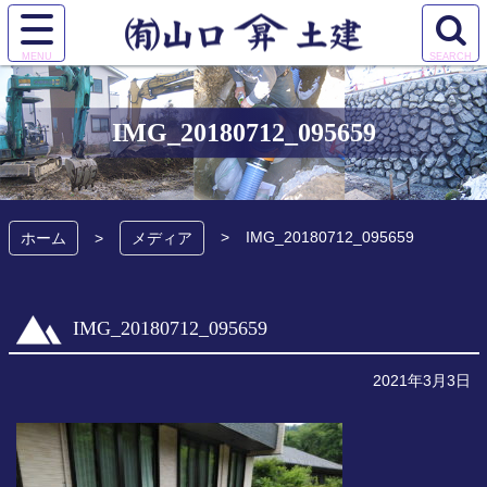
コ
ン
サ
検
テ
有限会社 山口土
イ
索
ン
ト
エ
ツ
建
メ
リ
本
IMG_20180712_095659
ニ
ア
文
ュ
を
へ
ー
開
ス
を
く
キ
IMG_20180712_095659
開
ホーム
メディア
ッ
く
プ
IMG_20180712_095659
2021年3月3日