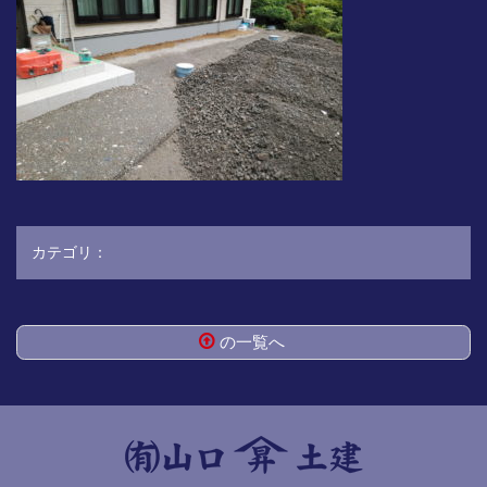
カテゴリ：
の一覧へ
コ
ペ
ン
ー
テ
ジ
ン
の
ツ
先
本
頭