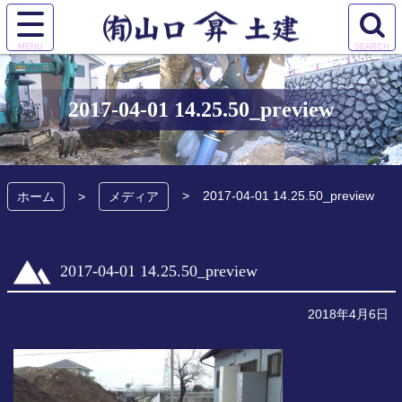
コ
ン
サ
検
テ
有限会社 山口土
イ
索
ン
ト
エ
ツ
建
メ
リ
本
2017-04-01 14.25.50_preview
ニ
ア
文
ュ
を
へ
ー
開
ス
を
く
キ
2017-04-01 14.25.50_preview
開
ホーム
メディア
ッ
く
プ
2017-04-01 14.25.50_preview
2018年4月6日