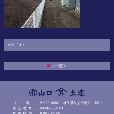
カテゴリ：
の一覧へ
コ
ペ
ン
ー
テ
ジ
ン
の
ツ
先
本
頭
有限会社 山口土
住所
……〒368-0002 埼玉県秩父市栃谷1158-9
文
へ
電話番号
……
0494-23-3423
の
戻
建
営業時間
……8:00～17:00