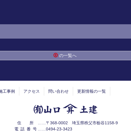
の一覧へ
施工事例
アクセス
問い合わせ
更新情報の一覧
有限会社 山
住所
……〒368-0002 埼玉県秩父市栃谷1158-9
電話番号
……
0494-23-3423