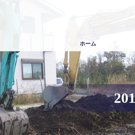
コ
ン
テ
ン
ツ
本
文
ホーム
へ
ス
キ
ッ
プ
201