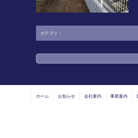
カテゴリ：
コ
ペ
ン
ー
テ
ジ
ン
の
ツ
先
ホーム
お知らせ
会社案内
事業案内
本
頭
文
へ
の
戻
先
る
頭
へ
戻