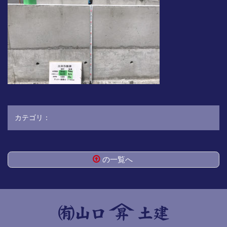
カテゴリ：
の一覧へ
コ
ペ
ン
ー
テ
ジ
ン
の
ツ
先
本
頭