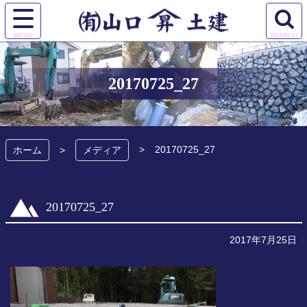
コ
ン
サ
検
テ
有限会社 山口土
イ
索
ン
ト
エ
ツ
建
メ
リ
本
20170725_27
ニ
ア
文
ュ
を
へ
ー
開
ス
を
く
キ
20170725_27
開
ホーム
メディア
ッ
く
プ
20170725_27
2017年7月25日