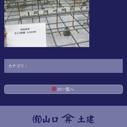
カテゴリ：
の一覧へ
コ
ペ
ン
ー
テ
ジ
ン
の
ツ
先
本
頭