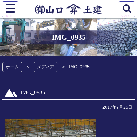
コ
ン
サ
検
テ
有限会社 山口土
イ
索
ン
ト
エ
ツ
建
メ
リ
本
IMG_0935
ニ
ア
文
ュ
を
へ
ー
開
ス
を
く
キ
IMG_0935
開
ホーム
メディア
ッ
く
プ
IMG_0935
2017年7月25日