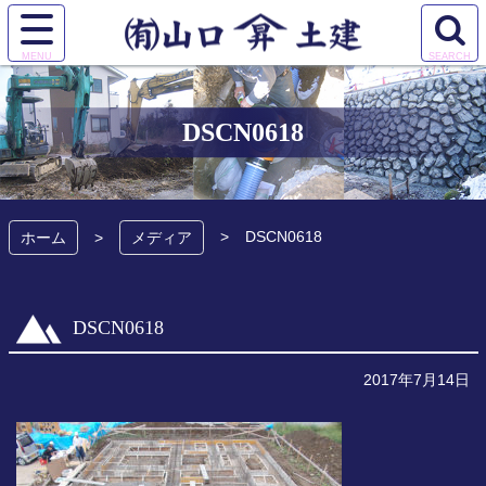
コ
ン
サ
検
テ
有限会社 山口土
イ
索
ン
ト
エ
ツ
建
メ
リ
本
DSCN0618
ニ
ア
文
ュ
を
へ
ー
開
ス
を
く
キ
DSCN0618
開
ホーム
メディア
ッ
く
プ
DSCN0618
2017年7月14日