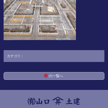
カテゴリ：
の一覧へ
コ
ペ
ン
ー
テ
ジ
ン
の
ツ
先
本
頭