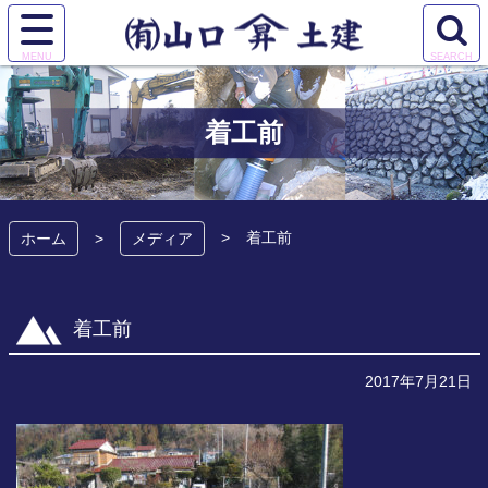
コ
ン
サ
検
テ
有限会社 山口土
イ
索
ン
ト
エ
ツ
建
メ
リ
本
着工前
ニ
ア
文
ュ
を
へ
ー
開
ス
を
く
キ
着工前
開
ホーム
メディア
ッ
く
プ
着工前
2017年7月21日