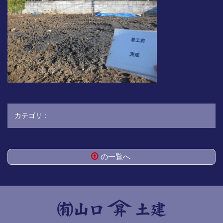
カテゴリ：
の一覧へ
コ
ペ
ン
ー
テ
ジ
ン
の
ツ
先
本
頭